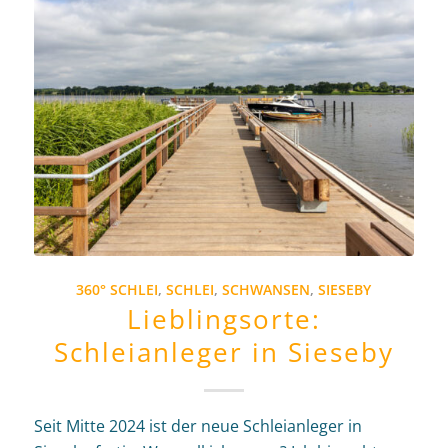
360° SCHLEI
,
SCHLEI
,
SCHWANSEN
,
SIESEBY
Lieblingsorte:
Schleianleger in Sieseby
Seit Mitte 2024 ist der neue Schleianleger in