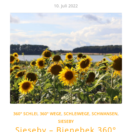
10. Juli 2022
360° SCHLEI
,
360° WEGE
,
SCHLEIWEGE
,
SCHWANSEN
,
SIESEBY
Sieseby – Bienebek 360°