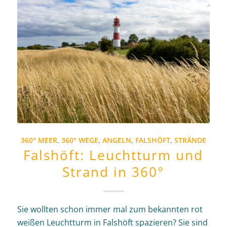
360° MEER
,
360° WEGE
,
ANGELN
,
FALSHÖFT
,
STRÄNDE
Falshöft: Leuchtturm und
Strand in 360°
Sie wollten schon immer mal zum bekannten rot
weißen Leuchtturm in Falshöft spazieren? Sie sind