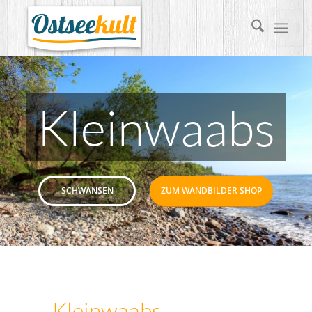
Kleinwaabs
SCHWANSEN
ZUM WANDBILDER SHOP
Kleinwaabs